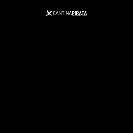
Home
/
Prodotti
Scopri i prodotti
CATEGORIE
ORDINA PER